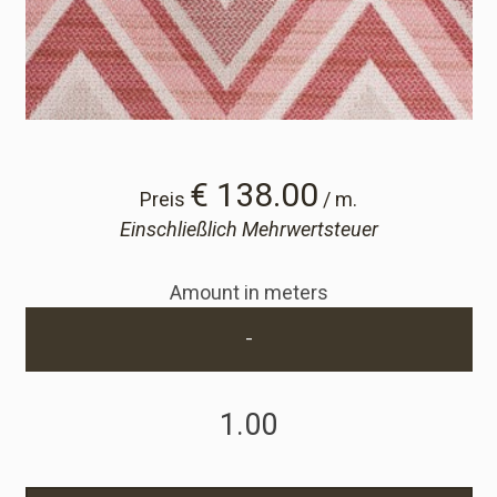
Cart
Cart
Probe-Anfrage
€ 138.00
Preis
/ m.
Einschließlich Mehrwertsteuer
Probe-Anfrage
Amount in meters
Konto
-
Einloggen
Anmelden