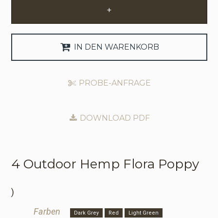
+
Anfrage Geschäftskonto
Sprache
IN DEN WARENKORB
English
PROBE-ANFRAGE
Nederlands
DOWNLOAD PDF
4 Outdoor
Hemp Flora Poppy
)
Farben
Dark Grey
Red
Light Green