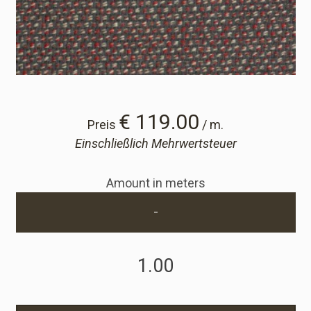
Cart
Cart
Probe-Anfrage
€ 119.00
Preis
/ m.
Einschließlich Mehrwertsteuer
Probe-Anfrage
Amount in meters
Konto
-
Einloggen
Anmelden