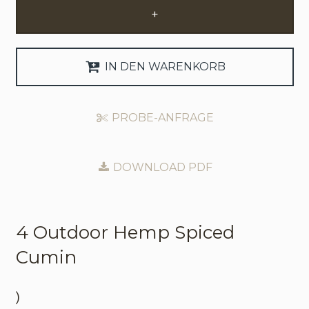
+
Anfrage Geschäftskonto
Sprache
IN DEN WARENKORB
English
PROBE-ANFRAGE
Nederlands
DOWNLOAD PDF
4 Outdoor
Hemp Spiced
Cumin
)