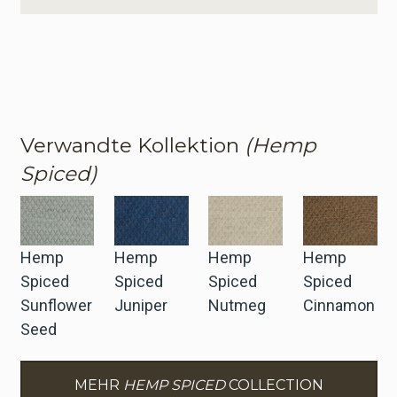
Verwandte Kollektion
(Hemp
Spiced)
Hemp
Hemp
Hemp
Hemp
Spiced
Spiced
Spiced
Spiced
Sunflower
Juniper
Nutmeg
Cinnamon
Seed
MEHR
HEMP SPICED
COLLECTION