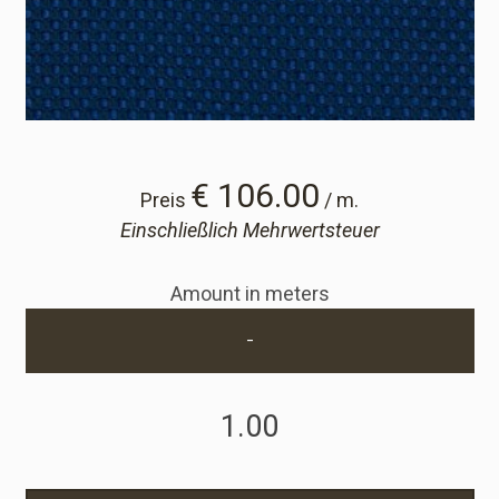
Cart
Cart
Probe-Anfrage
€ 106.00
Preis
/ m.
Einschließlich Mehrwertsteuer
Probe-Anfrage
Amount in meters
Konto
-
Einloggen
Anmelden