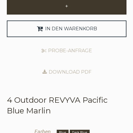
+
Anfrage Geschäftskonto
Sprache
IN DEN WARENKORB
English
PROBE-ANFRAGE
Nederlands
DOWNLOAD PDF
4 Outdoor
REVYVA Pacific
Blue Marlin
Farben
Blue
Dark Blue