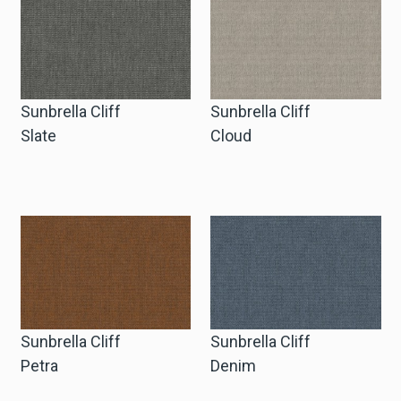
Cart
Cart
Sunbrella Cliff
Sunbrella Cliff
Slate
Cloud
Probe-Anfrage
Probe-Anfrage
Konto
Einloggen
Sunbrella Cliff
Sunbrella Cliff
Petra
Denim
Anmelden