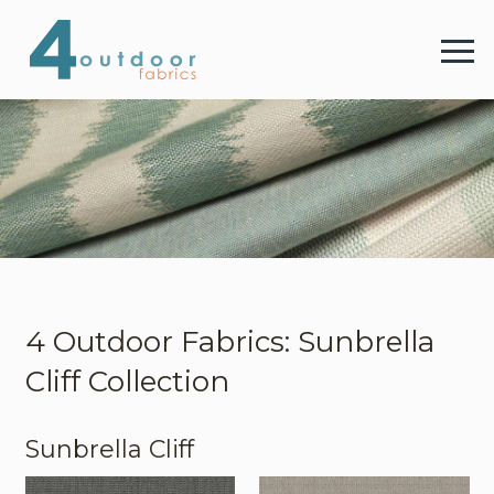
4 
Menu
4 Outdoor Fabrics
Stoffe
Farben
4 Outdoor Fabrics: Sunbrella
Cliff Collection
Webshop
Sunbrella Cliff
Kontakt