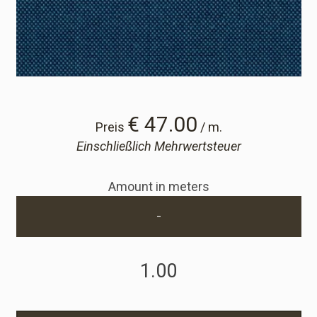
Cart
Cart
Probe-Anfrage
€ 47.00
Preis
/ m.
Einschließlich Mehrwertsteuer
Probe-Anfrage
Amount in meters
Konto
-
Einloggen
Anmelden