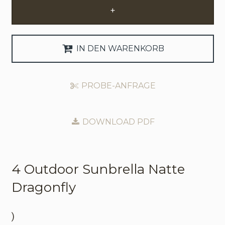
+
Anfrage Geschäftskonto
Sprache
IN DEN WARENKORB
English
PROBE-ANFRAGE
Nederlands
DOWNLOAD PDF
4 Outdoor
Sunbrella Natte
Dragonfly
)