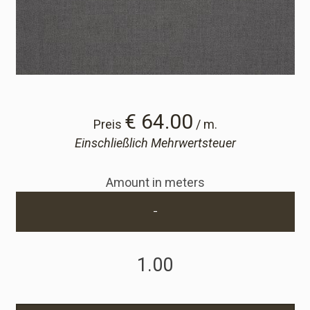
Cart
Cart
Probe-Anfrage
€ 64.00
Preis
/ m.
Einschließlich Mehrwertsteuer
Probe-Anfrage
Amount in meters
Konto
-
Einloggen
Anmelden