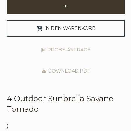
+
Anfrage Geschäftskonto
Sprache
IN DEN WARENKORB
English
PROBE-ANFRAGE
Nederlands
DOWNLOAD PDF
4 Outdoor
Sunbrella Savane
Tornado
)