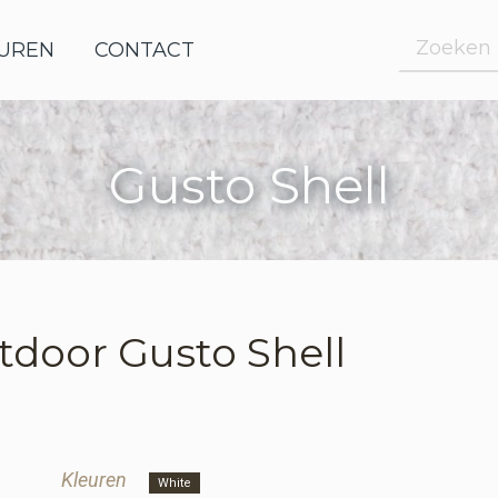
UREN
OUTDOOR FABRICS
CONTACT
lwagen
Gusto Shell
elwagen
aanvraag
aanvraag
tdoor
Gusto Shell
Kleuren
White