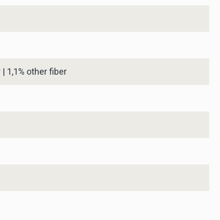
English
| 1,1% other fiber