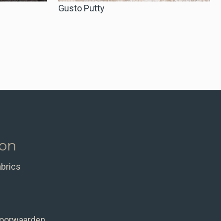
Gusto Putty
ion
abrics
oorwaarden