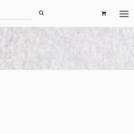
Account
Inloggen
Registreren
Zakelijke Account Aanvragen
Taal
Deutsch