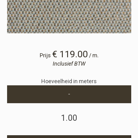
Winkelwagen
Winkelwagen
Staalaanvraag
€ 119.00
Prijs
/ m.
Inclusief BTW
Staalaanvraag
Hoeveelheid in meters
Account
-
Inloggen
Registreren