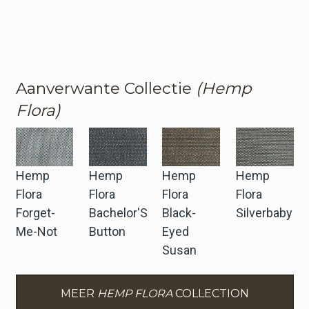
Aanverwante Collectie
(Hemp
Flora)
Hemp
Hemp
Hemp
Hemp
Flora
Flora
Flora
Flora
Forget-
Bachelor'S
Black-
Silverbaby
Me-Not
Button
Eyed
Susan
MEER
HEMP FLORA
COLLECTION