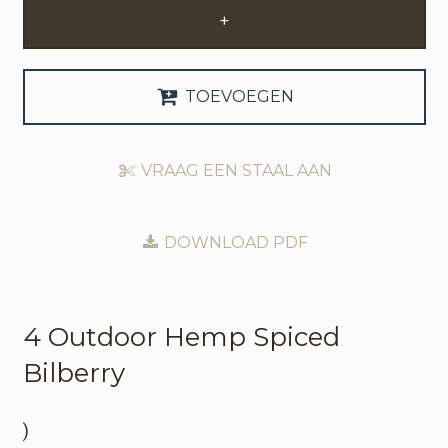
+
Zakelijke Account Aanvragen
Taal
TOEVOEGEN
Deutsch
VRAAG EEN STAAL AAN
English
DOWNLOAD PDF
4 Outdoor
Hemp Spiced
Bilberry
)