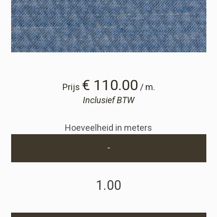
Winkelwagen
Winkelwagen
Staalaanvraag
€ 110.00
Prijs
/ m.
Inclusief BTW
Staalaanvraag
Hoeveelheid in meters
Account
-
Inloggen
Registreren