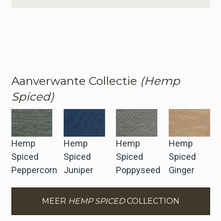
Aanverwante Collectie
(Hemp
Spiced)
Hemp
Hemp
Hemp
Hemp
Spiced
Spiced
Spiced
Spiced
Peppercorn
Juniper
Poppyseed
Ginger
MEER
HEMP SPICED
COLLECTION