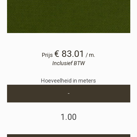
Winkelwagen
Winkelwagen
Staalaanvraag
€ 83.01
Prijs
/ m.
Inclusief BTW
Staalaanvraag
Hoeveelheid in meters
Account
-
Inloggen
Registreren