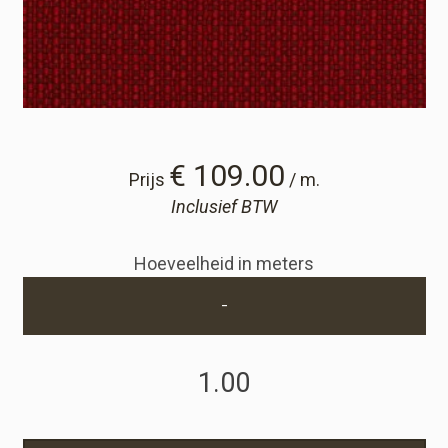
Winkelwagen
Winkelwagen
Staalaanvraag
€ 109.00
Prijs
/ m.
Inclusief BTW
Staalaanvraag
Hoeveelheid in meters
Account
-
Inloggen
Registreren