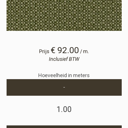
Winkelwagen
Winkelwagen
Staalaanvraag
€ 92.00
Prijs
/ m.
Inclusief BTW
Staalaanvraag
Hoeveelheid in meters
Account
-
Inloggen
Registreren