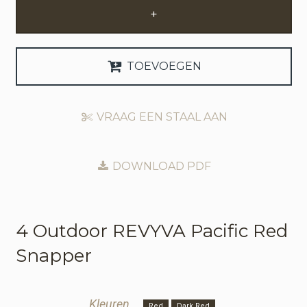
+
Zakelijke Account Aanvragen
Taal
TOEVOEGEN
Deutsch
VRAAG EEN STAAL AAN
English
DOWNLOAD PDF
4 Outdoor
REVYVA Pacific Red
Snapper
Kleuren
Red
Dark Red