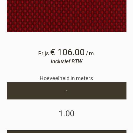
Winkelwagen
Winkelwagen
Staalaanvraag
€ 106.00
Prijs
/ m.
Inclusief BTW
Staalaanvraag
Hoeveelheid in meters
Account
-
Inloggen
Registreren