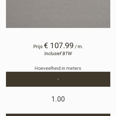
Winkelwagen
Winkelwagen
Staalaanvraag
€ 107.99
Prijs
/ m.
Inclusief BTW
Staalaanvraag
Hoeveelheid in meters
Account
-
Inloggen
Registreren