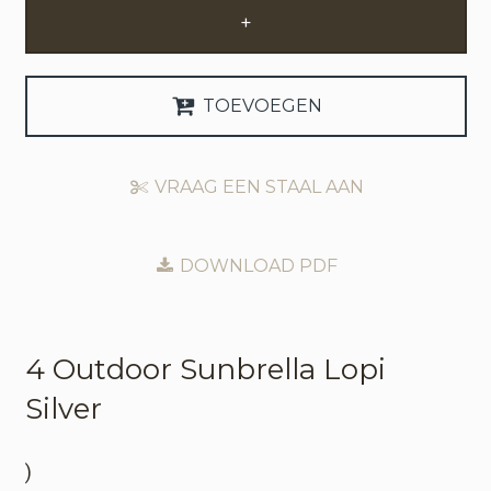
+
Zakelijke Account Aanvragen
Taal
TOEVOEGEN
Deutsch
VRAAG EEN STAAL AAN
English
DOWNLOAD PDF
4 Outdoor
Sunbrella Lopi
Silver
)