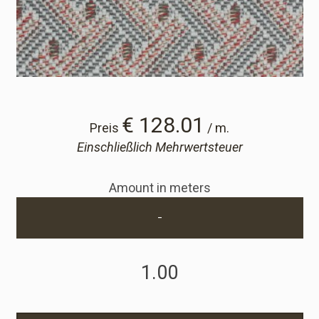
Cart
Cart
Probe-Anfrage
€ 128.01
Preis
/ m.
Einschließlich Mehrwertsteuer
Probe-Anfrage
Amount in meters
Konto
-
Einloggen
Anmelden