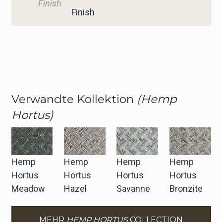
Finish
Finish
Verwandte Kollektion
(Hemp
Hortus)
Hemp
Hemp
Hemp
Hemp
Hortus
Hortus
Hortus
Hortus
Meadow
Hazel
Savanne
Bronzite
MEHR
HEMP HORTUS
COLLECTION