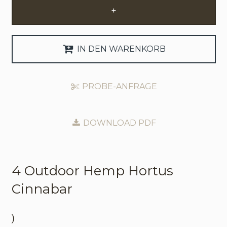
+
Anfrage Geschäftskonto
Sprache
IN DEN WARENKORB
English
PROBE-ANFRAGE
Nederlands
DOWNLOAD PDF
4 Outdoor
Hemp Hortus
Cinnabar
)