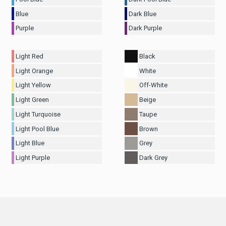
Blue
Dark Blue
Purple
Dark Purple
Light Red
Black
Light Orange
White
Light Yellow
Off-White
Light Green
Beige
Light Turquoise
Taupe
Light Pool Blue
Brown
Light Blue
Grey
Light Purple
Dark Grey