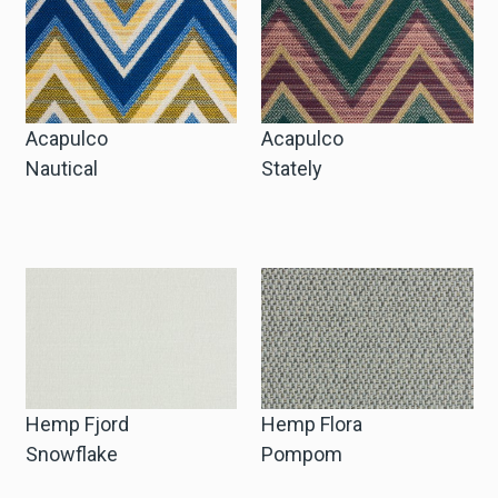
Cart
Cart
Acapulco
Acapulco
Nautical
Stately
Probe-Anfrage
Probe-Anfrage
Konto
Einloggen
Hemp Fjord
Hemp Flora
Snowflake
Pompom
Anmelden