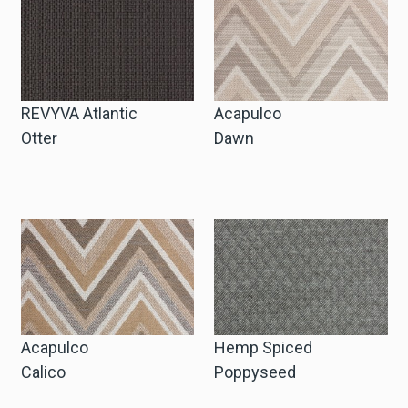
Cart
Cart
REVYVA Atlantic
Acapulco
Otter
Dawn
Probe-Anfrage
Probe-Anfrage
Konto
Einloggen
Acapulco
Hemp Spiced
Calico
Poppyseed
Anmelden