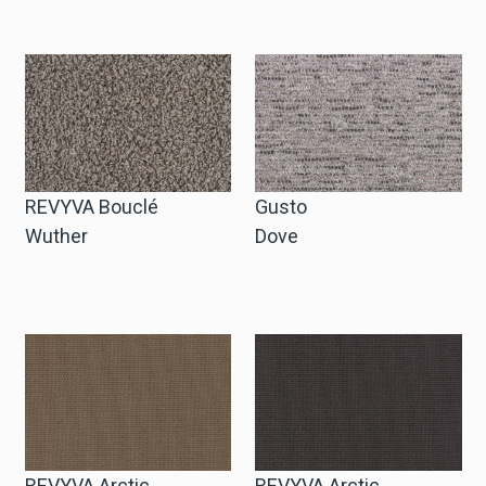
Anfrage Geschäftskonto
Sprache
English
REVYVA Bouclé
Gusto
Nederlands
Wuther
Dove
REVYVA Arctic
REVYVA Arctic