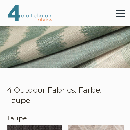
4 
Menu
4 Outdoor Fabrics
Stoffe
Farben
4 Outdoor Fabrics: Farbe:
Taupe
Webshop
Taupe
Kontakt