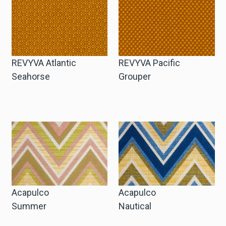
Cart
Cart
REVYVA Atlantic
REVYVA Pacific
Seahorse
Grouper
Probe-Anfrage
Probe-Anfrage
Konto
Einloggen
Acapulco
Acapulco
Summer
Nautical
Anmelden