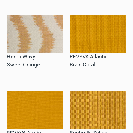
Anfrage Geschäftskonto
Sprache
English
Hemp Wavy
REVYVA Atlantic
Nederlands
Sweet Orange
Brain Coral
REVYVA Arctic
Sunbrella Solids