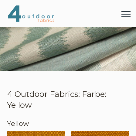
4 
Menu
4 Outdoor Fabrics
Stoffe
Farben
4 Outdoor Fabrics: Farbe:
Yellow
Webshop
Yellow
Kontakt