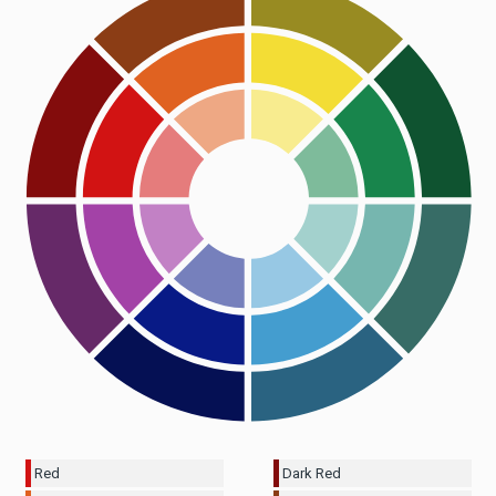
Red
Dark Red