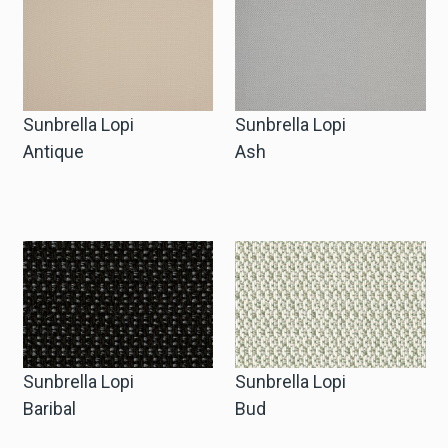
Cart
Cart
Sunbrella Lopi
Sunbrella Lopi
Antique
Ash
Probe-Anfrage
Probe-Anfrage
Konto
Einloggen
Sunbrella Lopi
Sunbrella Lopi
Baribal
Bud
Anmelden