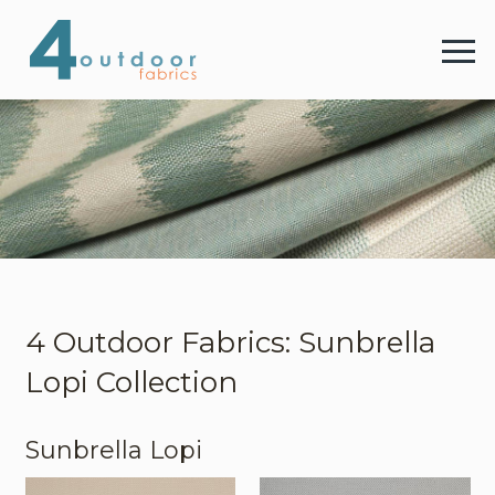
4 
Menu
4 Outdoor Fabrics
Stoffe
Farben
4 Outdoor Fabrics: Sunbrella
Lopi Collection
Webshop
Sunbrella Lopi
Kontakt