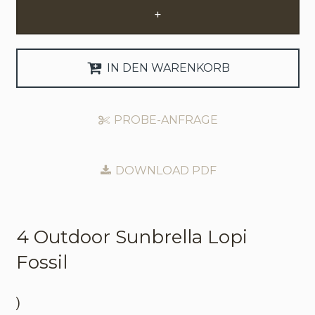
+
Anfrage Geschäftskonto
Sprache
IN DEN WARENKORB
English
PROBE-ANFRAGE
Nederlands
DOWNLOAD PDF
4 Outdoor
Sunbrella Lopi
Fossil
)