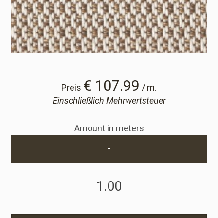
Cart
Cart
Probe-Anfrage
€ 107.99
Preis
/ m.
Einschließlich Mehrwertsteuer
Probe-Anfrage
Amount in meters
Konto
-
Einloggen
Anmelden