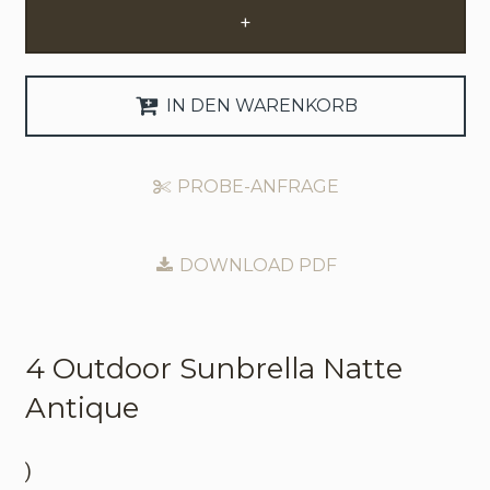
+
Anfrage Geschäftskonto
Sprache
IN DEN WARENKORB
English
PROBE-ANFRAGE
Nederlands
DOWNLOAD PDF
4 Outdoor
Sunbrella Natte
Antique
)