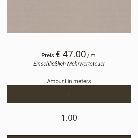
Cart
Cart
Probe-Anfrage
€ 47.00
Preis
/ m.
Einschließlich Mehrwertsteuer
Probe-Anfrage
Amount in meters
Konto
-
Einloggen
Anmelden