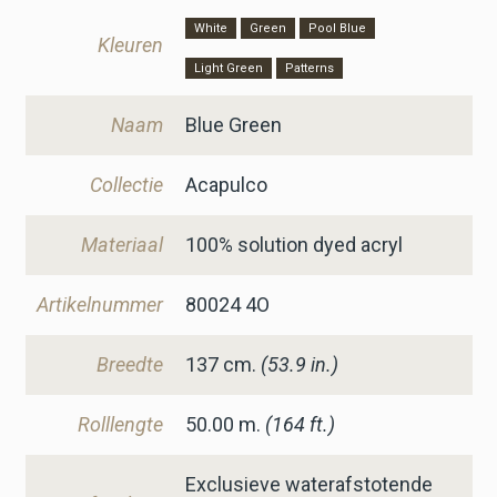
White
Green
Pool Blue
Kleuren
Light Green
Patterns
Naam
Blue Green
Collectie
Acapulco
Materiaal
100% solution dyed acryl
Artikelnummer
80024 4O
Breedte
137
cm.
(53.9 in.)
Rolllengte
50.00 m.
(164 ft.)
Exclusieve waterafstotende