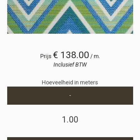
Winkelwagen
Winkelwagen
Staalaanvraag
€ 138.00
Prijs
/ m.
Inclusief BTW
Staalaanvraag
Hoeveelheid in meters
Account
-
Inloggen
Registreren