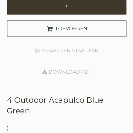
+
Zakelijke Account Aanvragen
Taal
TOEVOEGEN
Deutsch
VRAAG EEN STAAL AAN
English
DOWNLOAD PDF
4 Outdoor
Acapulco Blue
Green
)