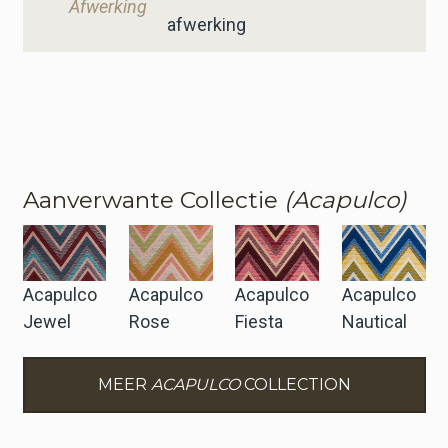
Afwerking
afwerking
Aanverwante Collectie
(Acapulco)
Acapulco
Acapulco
Acapulco
Acapulco
Jewel
Rose
Fiesta
Nautical
MEER
ACAPULCO
COLLECTION