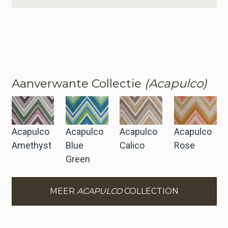
Aanverwante Collectie
(Acapulco)
Acapulco
Acapulco
Acapulco
Acapulco
Amethyst
Blue
Calico
Rose
Green
MEER
ACAPULCO
COLLECTION