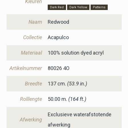
Kleuren
Dark Red
Dark Yellow
Patterns
Naam
Redwood
Collectie
Acapulco
Materiaal
100% solution dyed acryl
Artikelnummer
80026 4O
Breedte
137
cm.
(53.9 in.)
Rolllengte
50.00 m.
(164 ft.)
Exclusieve waterafstotende
Afwerking
afwerking