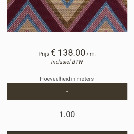
Winkelwagen
Winkelwagen
Staalaanvraag
€ 138.00
Prijs
/ m.
Inclusief BTW
Staalaanvraag
Hoeveelheid in meters
Account
-
Inloggen
Registreren