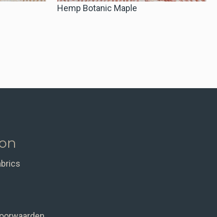
Hemp Botanic Maple
ion
abrics
oorwaarden