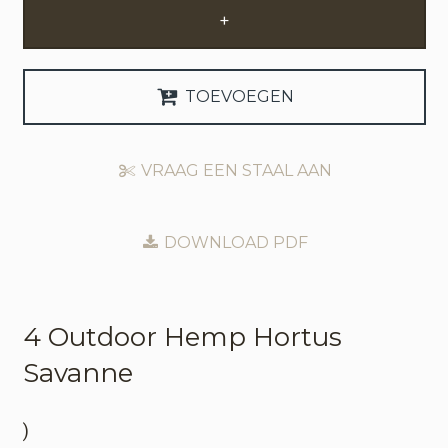
+
Zakelijke Account Aanvragen
Taal
TOEVOEGEN
Deutsch
VRAAG EEN STAAL AAN
English
DOWNLOAD PDF
4 Outdoor
Hemp Hortus
Savanne
)