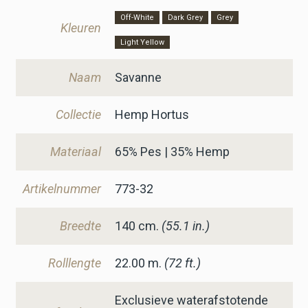
Off-White
Dark Grey
Grey
Kleuren
Light Yellow
Naam
Savanne
Collectie
Hemp Hortus
Materiaal
65% Pes | 35% Hemp
Artikelnummer
773-32
Breedte
140
cm.
(55.1 in.)
Rolllengte
22.00 m.
(72 ft.)
Exclusieve waterafstotende