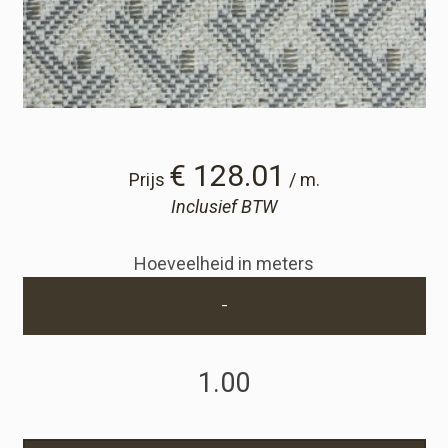
Winkelwagen
Winkelwagen
Staalaanvraag
€ 128.01
Prijs
/ m.
Inclusief BTW
Staalaanvraag
Hoeveelheid in meters
Account
-
Inloggen
Registreren