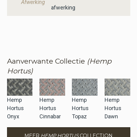
Afwerking
afwerking
Aanverwante Collectie
(Hemp
Hortus)
Hemp
Hemp
Hemp
Hemp
Hortus
Hortus
Hortus
Hortus
Onyx
Cinnabar
Topaz
Dawn
MEER
HEMP HORTUS
COLLECTION