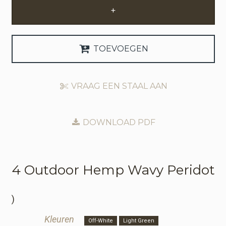
+
Zakelijke Account Aanvragen
Taal
TOEVOEGEN
Deutsch
VRAAG EEN STAAL AAN
English
DOWNLOAD PDF
4 Outdoor
Hemp Wavy Peridot
)
Kleuren
Off-White
Light Green