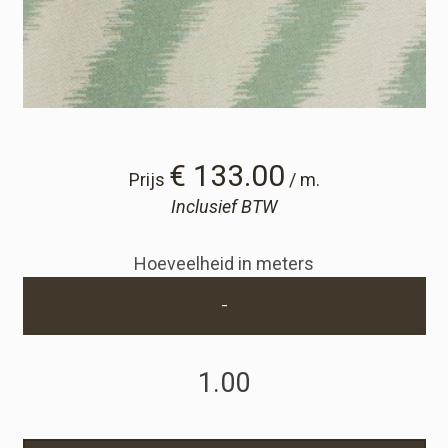
Winkelwagen
Winkelwagen
Staalaanvraag
€ 133.00
Prijs
/ m.
Inclusief BTW
Staalaanvraag
Hoeveelheid in meters
Account
-
Inloggen
Registreren