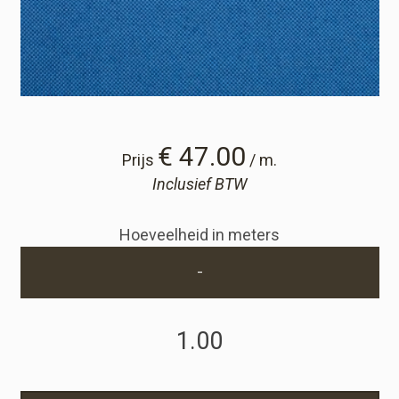
Winkelwagen
Winkelwagen
Staalaanvraag
€ 47.00
Prijs
/ m.
Inclusief BTW
Staalaanvraag
Hoeveelheid in meters
Account
-
Inloggen
Registreren