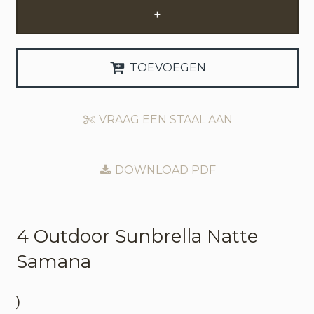
+
Zakelijke Account Aanvragen
Taal
TOEVOEGEN
Deutsch
VRAAG EEN STAAL AAN
English
DOWNLOAD PDF
4 Outdoor
Sunbrella Natte
Samana
)