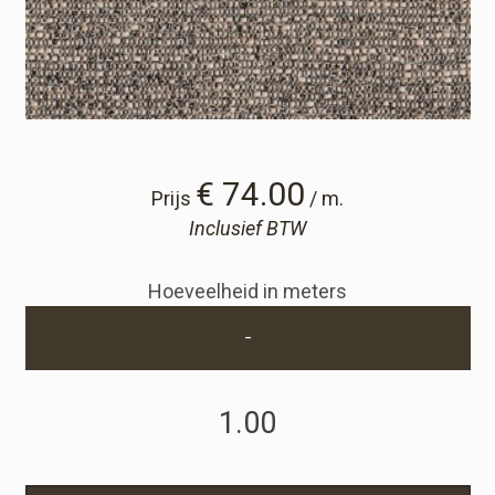
Winkelwagen
Winkelwagen
Staalaanvraag
€ 74.00
Prijs
/ m.
Inclusief BTW
Staalaanvraag
Hoeveelheid in meters
Account
-
Inloggen
Registreren