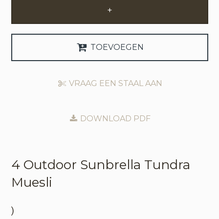
+
Zakelijke Account Aanvragen
Taal
TOEVOEGEN
Deutsch
VRAAG EEN STAAL AAN
English
DOWNLOAD PDF
4 Outdoor
Sunbrella Tundra
Muesli
)