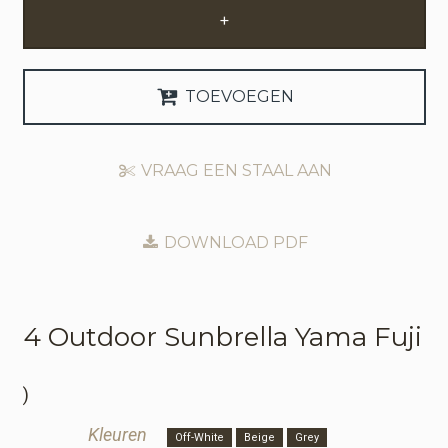
+
Zakelijke Account Aanvragen
Taal
TOEVOEGEN
Deutsch
VRAAG EEN STAAL AAN
English
DOWNLOAD PDF
4 Outdoor
Sunbrella Yama Fuji
)
Kleuren
Off-White
Beige
Grey