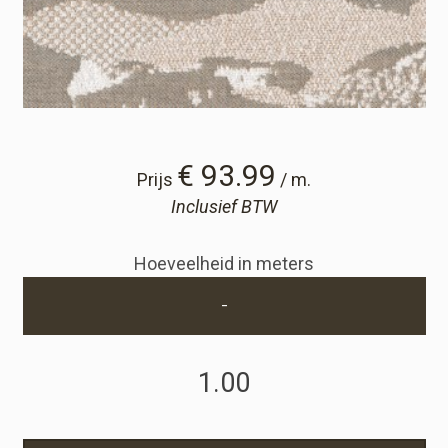
Winkelwagen
Winkelwagen
Staalaanvraag
€ 93.99
Prijs
/ m.
Inclusief BTW
Staalaanvraag
Hoeveelheid in meters
Account
-
Inloggen
Registreren