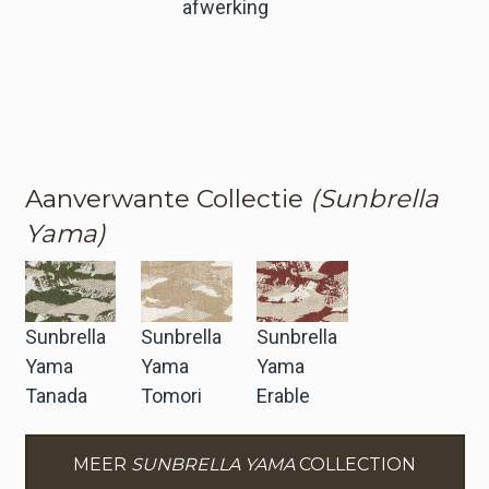
afwerking
Aanverwante Collectie
(Sunbrella
Yama)
Sunbrella
Sunbrella
Sunbrella
Yama
Yama
Yama
Tanada
Tomori
Erable
MEER
SUNBRELLA YAMA
COLLECTION