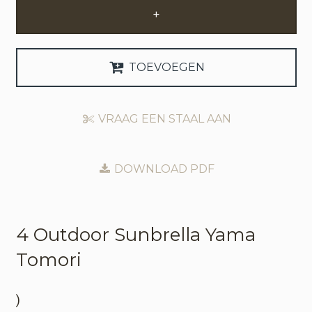
+
Zakelijke Account Aanvragen
Taal
TOEVOEGEN
Deutsch
VRAAG EEN STAAL AAN
English
DOWNLOAD PDF
4 Outdoor
Sunbrella Yama
Tomori
)