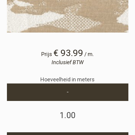
Winkelwagen
Winkelwagen
Staalaanvraag
€ 93.99
Prijs
/ m.
Inclusief BTW
Staalaanvraag
Hoeveelheid in meters
Account
-
Inloggen
Registreren