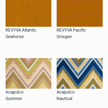
Winkelwagen
Winkelwagen
REVYVA Atlantic
REVYVA Pacific
Seahorse
Grouper
Staalaanvraag
Staalaanvraag
Account
Inloggen
Acapulco
Acapulco
Summer
Nautical
Registreren