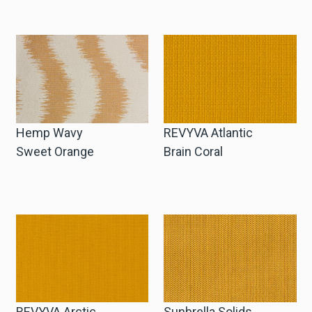
Zakelijke Account Aanvragen
Taal
Deutsch
Hemp Wavy
REVYVA Atlantic
English
Sweet Orange
Brain Coral
REVYVA Arctic
Sunbrella Solids