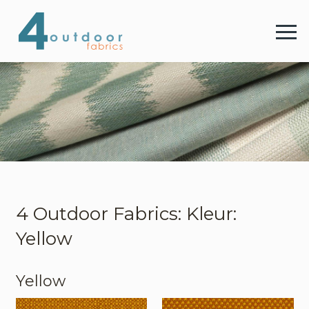
4 
Menu
4 Outdoor Fabrics
Stoffen
Kleuren
4 Outdoor Fabrics: Kleur:
Yellow
Webshop
Yellow
Contact